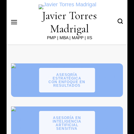
Javier Torres
Madrigal
PMP | MBA | MAPP | IIS
ASESORÍA
ESTRATÉGICA
CON ENFOQUE EN
RESULTADOS
ASESORÍA EN
INTELIGENCIA
ARTIFICIAL
SENSITIVA