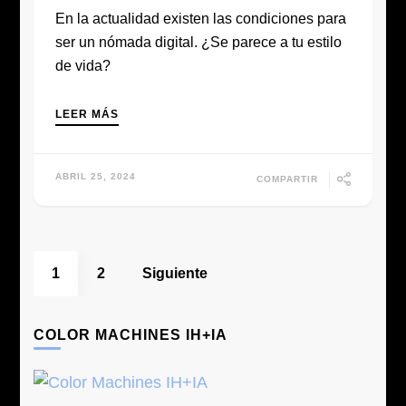
En la actualidad existen las condiciones para
ser un nómada digital. ¿Se parece a tu estilo
de vida?
LEER MÁS
ABRIL 25, 2024
COMPARTIR
Paginación
Page
Page
1
2
Siguiente
de
entradas
COLOR MACHINES IH+IA