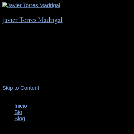
Javier Torres Madrigal
PMP | MBA | MAPP | IIS
La migración: ¿Problema Global sin Solució
Estás leyendo
Skip to Content
Inicio
Bio
Blog